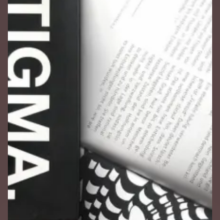
Reflexion bietet. Durch den gezielten Einsatz von Farben,
Licht und räumlicher Gestaltung entsteht eine Atmosphäre,
die sowohl berührend als auch aufklärend wirkt. Interaktive
Elemente laden dazu ein, sich mit persönlichen Geschichten
auseinanderzusetzen, während klare Informationsgrafiken
die wissenschaftlichen Hintergründe verständlich
vermitteln. So wird die Ausstellung zu einem Ort des Dialogs,
der Sensibilisierung und des Perspektivwechsels, der einen
nachhaltigen Eindruck hinterlässt.