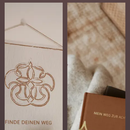
Eleganz und Symbolik auf einzigartige Weise vereint.
Inspiriert von der Lebensblume und einem keltischen
Knoten, fügen sich geschwungene Linien zu einem
harmonischen Bild zusammen, das Struktur, Dynamik und
die Vielfalt von Lebenswegen repräsentiert. Die klare
Symmetrie des Logos vermittelt Stabilität und Orientierung,
während die organischen Formen die Individualität und
Einzigartigkeit jeder Beziehung hervorheben.
Die visuelle Identität wurde so gestaltet, dass sie die Werte
und Botschaften der Beraterin authentisch unterstützt. Das
Logo fungiert als zentrales Element, das nicht nur einen
hohen Wiedererkennungswert bietet, sondern auch die
Position der Beraterin als Bindeglied zwischen den
Generationen unterstreicht. Es spiegelt ihre Aufgabe wider,
Brücken zwischen Eltern, Kindern und Pädagog:innen zu
bauen und eine positive Grundlage für die Gestaltung von
Beziehungen zu schaffen.