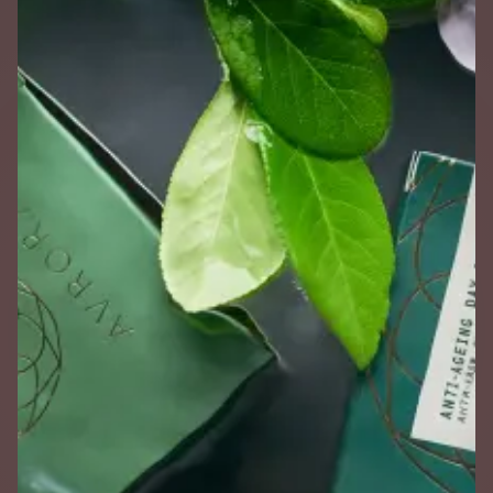
und einer Ästhetik, die Natürlichkeit und Eleganz vereint. Die
Verpackung wurde bewusst so gestaltet, dass sie die hohe
Qualität der Inhaltsstoffe widerspiegelt – authentisch,
vertrauensvoll und modern.
Jedes Detail wurde mit Bedacht gewählt: eine klare
Typografie, die Natürlichkeit ausstrahlt, eine haptisch
angenehme Verpackung und mit Goldfolie veredelte
Designelemente, die die Verbindung zur Natur stärken.
AVRORA hebt sich im Regal von anderen Produkten sofort
ab und spricht gezielt eine Kundschaft an, die großen Wert
auf nachhaltige Pflege legt. Unser Designergebnis schafft
nicht nur starken Wiedererkennungswert, sondern auch eine
emotionale Bindung – ein visuelles Erlebnis, das Vertrauen
aufbaut und den natürlichen Ursprung der Marke
unterstreicht.